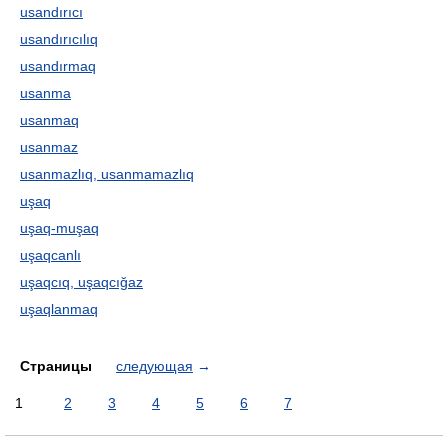
usandırıcı
usandırıcılıq
usandırmaq
usanma
usanmaq
usanmaz
usanmazlıq, usanmamazlıq
uşaq
uşaq-muşaq
uşaqcanlı
uşaqcıq, uşaqcığaz
uşaqlanmaq
Страницы
следующая
→
1
2
3
4
5
6
7