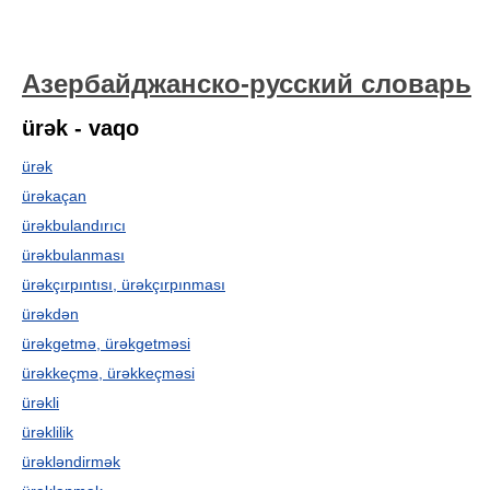
Азербайджанско-русский словарь
ürək - vaqo
ürək
ürəkaçan
ürəkbulandırıcı
ürəkbulanması
ürəkçırpıntısı, ürəkçırpınması
ürəkdən
ürəkgetmə, ürəkgetməsi
ürəkkeçmə, ürəkkeçməsi
ürəkli
ürəklilik
ürəkləndirmək