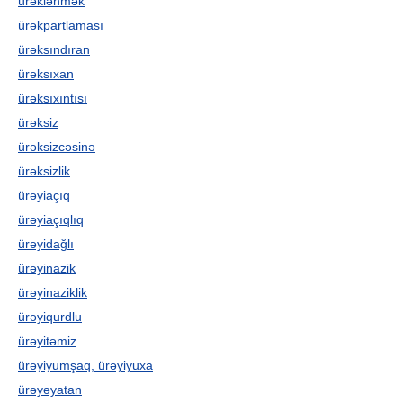
ürəklənmək
ürəkpartlaması
ürəksındıran
ürəksıxan
ürəksıxıntısı
ürəksiz
ürəksizcəsinə
ürəksizlik
ürəyiaçıq
ürəyiaçıqlıq
ürəyidağlı
ürəyinazik
ürəyinaziklik
ürəyiqurdlu
ürəyitəmiz
ürəyiyumşaq, ürəyiyuxa
ürəyəyatan